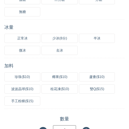
無糖
冰量
正常冰
少冰(8分)
半冰
微冰
去冰
加料
珍珠($10)
椰果($10)
蘆薈($10)
波波晶球($10)
桂花凍($10)
雙Q($15)
手工粉粿($15)
數量