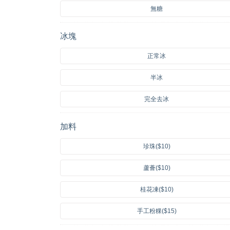
無糖
冰塊
正常冰
半冰
完全去冰
加料
珍珠($10)
蘆薈($10)
桂花凍($10)
手工粉粿($15)