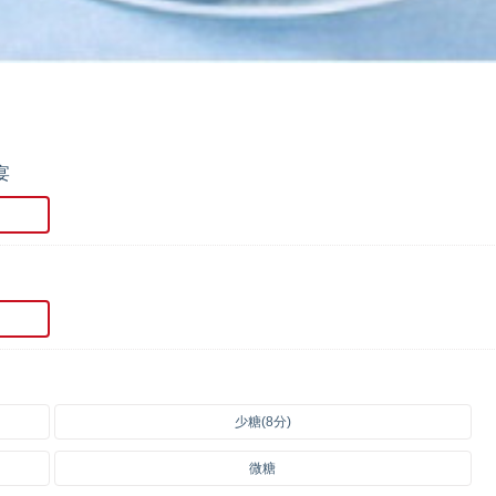
宴
少糖(8分)
微糖