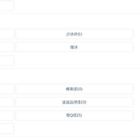
少冰(8分)
微冰
椰果($10)
波波晶球($10)
雙Q($15)