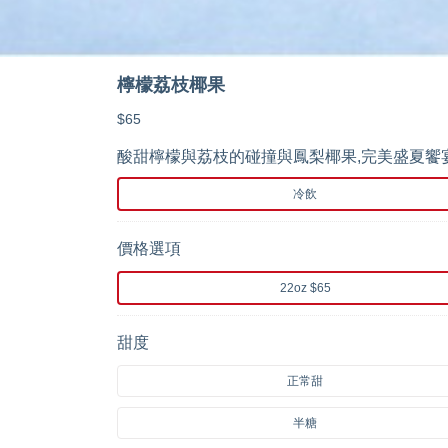
檸檬荔枝椰果
$65
酸甜檸檬與荔枝的碰撞與鳳梨椰果,完美盛夏饗
冷飲
價格選項
22oz $65
甜度
正常甜
半糖