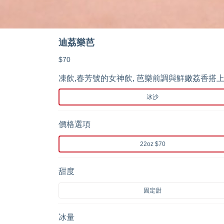
迪荔樂芭
$70
凍飲,春芳號的女神飲, 芭樂前調與鮮嫩荔香搭
冰沙
價格選項
22oz $70
甜度
固定甜
冰量