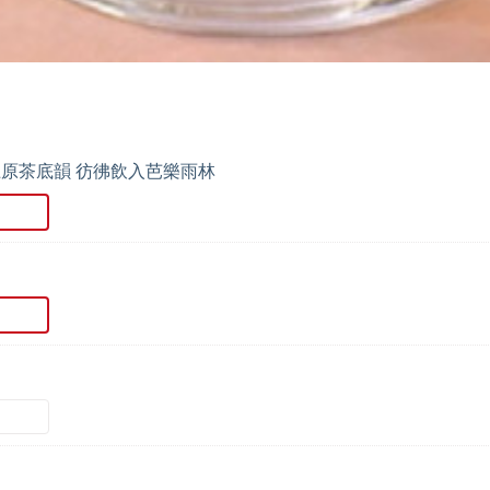
上原茶底韻 彷彿飲入芭樂雨林