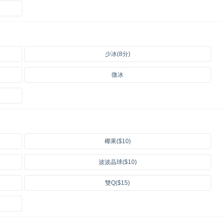
少冰(8分)
微冰
椰果($10)
波波晶球($10)
雙Q($15)