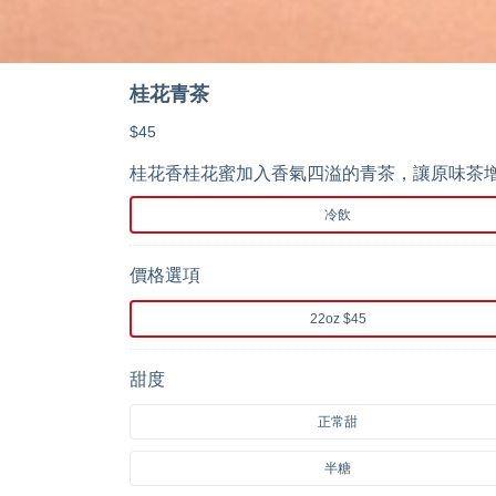
桂花青茶
$45
桂花香桂花蜜加入香氣四溢的青茶，讓原味茶增
冷飲
價格選項
22oz $45
甜度
正常甜
半糖