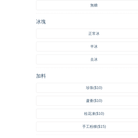
無糖
冰塊
正常冰
半冰
去冰
加料
珍珠($10)
蘆薈($10)
桂花凍($10)
手工粉粿($15)