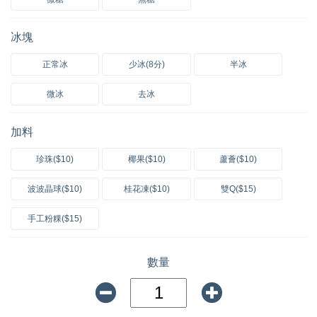
冰塊
正常冰
少冰(8分)
半冰
微冰
去冰
加料
珍珠($10)
椰果($10)
蘆薈($10)
波波晶球($10)
桂花凍($10)
雙Q($15)
手工粉粿($15)
數量