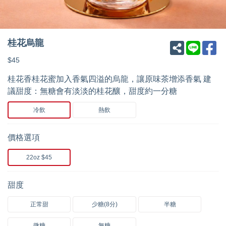
桂花烏龍
$45
桂花香桂花蜜加入香氣四溢的烏龍，讓原味茶增添香氣 建
議甜度：無糖會有淡淡的桂花釀，甜度約一分糖
冷飲
熱飲
價格選項
22oz $45
甜度
正常甜
少糖(8分)
半糖
微糖
無糖