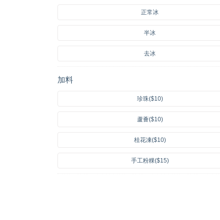
正常冰
半冰
去冰
加料
珍珠($10)
蘆薈($10)
桂花凍($10)
手工粉粿($15)