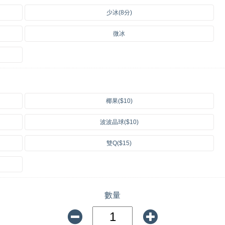
少冰(8分)
微冰
椰果($10)
波波晶球($10)
雙Q($15)
數量